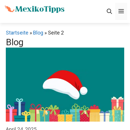
Zum
M
Inhalt
springen
Startseite
»
Blog
»
Seite 2
Blog
April 24, 2025