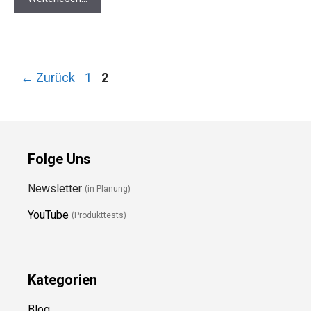
Seite
Seite
←
Zurück
1
2
Folge Uns
Newsletter
(in Planung)
YouTube
(Produkttests)
Kategorien
Blog