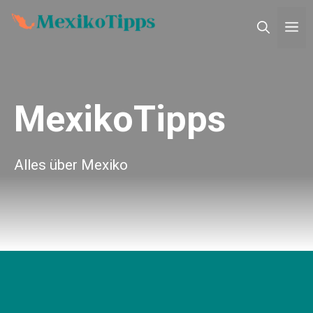
Zum
M
Inhalt
springen
MexikoTipps
Alles über Mexiko