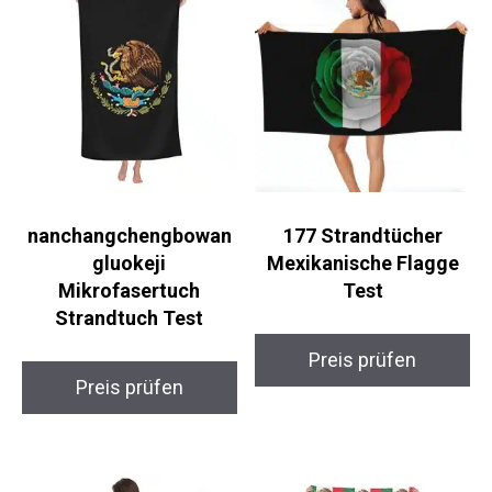
nanchangchengbowan
177 Strandtücher
gluokeji
Mexikanische Flagge
Mikrofasertuch
Test
Strandtuch Test
Preis prüfen
Preis prüfen